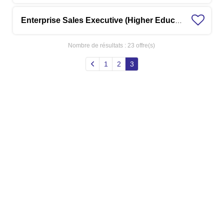
Enterprise Sales Executive (Higher Education /Outbound Hunter / Infosilem)
Nombre de résultats :
23 offre(s)
1
2
3